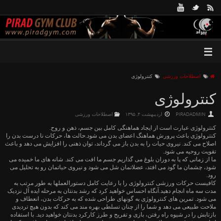
اصطلاحات ورزشی
کنترولوژی
کنترولوژی
PIRADADMIN
اردیبهشت ۴, ۱۳۹۵
اصطلاحات ورزشی
کنترولوژی عبارت است از ایجاد هماهنگی کامل بین جسم، ذهن و روح.
کنترولوژی باعث پرورش هماهنگ اعضای بدن می شود.حالت ها، حرکات نا درست بدن را
اصلاح می کند. نیروی حیات را به بدن باز می گرداند، توان ذهنی را افزایش می دهد و باعث
تقویت روحیه می شود.
ما از زمانی که پا به دوران بلوغ می گذاریم جسم ما افت می کند. شانه های ما خمیده می
شود، چشمان ما گود می افتد، عضلاتمان شل می شود و نیروی حیاتمان رو به تحلیل می
رود.
کافیست حرکات ورزشی کنترولوژی را با رعایت کامل دستورالعملها به طور مرتب به
مدت سه ماه انجام دهید.آنگاه احساس خواهید کرد که رشد بدنتان به مرحله ایده آل نزدیک
می شود. تمرین های کنترولوژی به گونهای طراحی شده که به حرکات بدن، انعطاف و
ملاحت طبیعی می دهد و شما را از چنان تسلطی بهره مند می کند که بدون هیچ تردیدی
بازتابش را در شیوه راه رفتن، بازی و تفریح و طرز کارکرد بدنتان خواهید دید. با استفاده