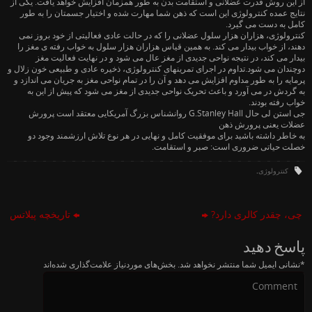
از این روش قدرت عضلانی و استقامت بدن به طور همزمان افزایش خواهد یافت. یکی از
نتایج عمده کنترولوژی این است که ذهن شما مهارت شده و اختیار جسمتان را به طور
کامل به دست می گیرد.
کنترولوژی، هزاران هزار سلول عضلانی را که در حالت عادی فعالیتی از خود بروز نمی
دهند، از خواب بیدار می کند. به همین قیاس هزاران هزار سلول به خواب رفته ی مغز را
بیدار می کند، در نتیجه نواحی جدیدی از مغز عال می شود و در نهایت فعالیت مغز
دوچندان می شود.تداوم در اجرای تمرینهای کنترولوژی، ذخیره عادی و طبیعی خون زلال و
پرمایه را به طور مداوم افزایش می دهد و آن را در تمام نواحی مغز به جریان می اندازد و
به گردش در می آورد و باعث تحریک نواحی جدیدی از مغز می شود که پیش از این به
خواب رفته بودند.
جی استن لی حال G.Stanley Hall روانشناس بزرگ آمریکایی معتقد است پرورش
عضلات یعنی پرورش ذهن
به خاطر داشته باشید برای موفقیت کامل و نهایی در هر نوع تلاش ارزشمند وجود دو
خصلت حیاتی ضروری است: صبر و استقامت.
کنترولوژی
.
چی، چقدر کالری دارد?
تاریخچه پیلاتس
پاسخ دهید
*
نشانی ایمیل شما منتشر نخواهد شد.
بخش‌های موردنیاز علامت‌گذاری شده‌اند