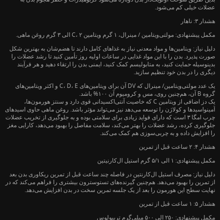
عضلات خیلی کم می‌شود.
هشدار ۳: ناهار
مکمل پیشنهادی: مولتی‌ویتامین / مینرال، ۱ گرم ویتامین C، ۲ الی ۳ گرم روغن ماهی.
دلیل نیاز: ویتامین‌ها و مواد معدنی نیاز به غذاهای کامل دارند تا هضم‌شان به بهترین شکل
صورت پذیرد. بدن را با این مواد غذایی در ساعات اولیه روز تأمین کنید تا رشد عضلات را
بدینوسیله حمایت کنید، به متابولیسم کمک کنید، ایمنی بدن را ارتقاء دهید و هر فرآیند
دیگری را در بدن خود تنظیم سازید.
یک عدد مولتی‌ویتامین/ مینرال که DV آن برای ویتامین‌های C، D، E و اکثر ویتامین‌های
گروه B آن، هم‌چنین روی، مس و کرومیوم آن ۱۰۰% باشد.
یک دز اضافی از ویتامین C که خاصیت آنتی‌اکسیدانی قوی دارد و سنتز هورمون‌ها،
آمینواسیدها و کولاژن را توسعه می‌دهد نیز می‌تواند مؤثر باشد. روغن ماهی حاوی اسیدهای
چرب امگا ۳ است که دارای فواید زیادی برای سلامتی بوده و به جلوگیری از تخریب عضلات
جلوگیری کرده، رشد عضلات را بهتر می‌کند، سلامت مفاصل را بهبود می‌دهد، کارایی مغز
را افزایش داده و به چربی‌سوزی هم کمک می‌کند.
هشدار ۴: ۲ ساعت قبل از تمرین
مکمل پیشنهادی: ۱ الی ۵/۱ گرم استیل ال‌کارنیتین
دلیل نیاز: مصرف استیل ال‌کارنتین در فاصله چند ساعت قبل از تمرین ریکاوری بدن بعد
از تمرین را بهبود می‌دهد. هم‌چنین گیرنده‌های تستوسترون بیشتری را فراهم می‌کند که در
نهایت سطح این هورمون را بعد از یک جلسه تمرین سخت در بدن افزایش می‌دهد.
هشدار ۵: ۱ ساعت قبل از تمرین
مکمل پیشنهادی: ۲۵۰ الی ۵۰۰ میلی‌گرم تریبولوس