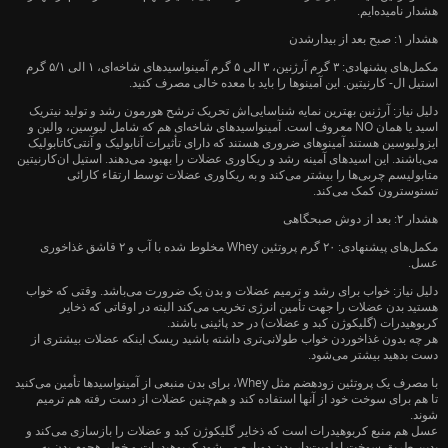
هشدار نامیده‌ایم.
هشدار ۱: صبح بعد از بیدارشدن
مکمل‌های پشنهادی: ۳ گرم آرژنین، ۳ الی ۵ گرم آمینواسیدهای شاخه‌ای، ۱ الی ۵/۱ گرم
استیل ال- کارنیتین. این آمینوها را باید با معده خالی مصرف کنید.
دلیل نیاز: آرژنین بهترین نمایه شناسایی‌اش تحریک ترشح هورمون رشد و تولید نیتریک
اسید یا همان NO معروف است. آمینواسیدهای شاخه‌ای هم که شامل لیوسین، والین و
ایزولیوسین هستند آمینوهای ضروری هستند که دارای تأثیرات آنابولیک و آنتی‌کاتابولیک
می‌باشند. این اسیدهای آمینه رشد و ریکاوری عضلات را بهبود می‌دهند. استیل ان‌کارنیتین
متابولیسم چربی‌ها را بیشتر می‌کند و به ریکاوری عضلات توسط ارتقاء کارائی
تستوسترون کمک می‌کند.
هشدار ۲: بعد از دوش صبحگاهی
مکمل‌های پیشنهادی: ۲۰ گرم پروتئین Whey مخلوط شده با آب و ۲ قاشق غذاخوری
عسل.
دلیل نیاز: خواب برای رشد و ترمیم عضلات و بدن یک ضرورت می‌باشد. وقتی که خواب
هستید بدن عضلات را جهت تأمین انرژی تخریب می‌کند البته در اوقاتی که ذخایر
کربوهیدرات (گلیکوژن کبد و عضلات) در حد پائینی باشند.
هر چه بدون غذاخوردن خواب طولانی‌تری داشته باشید ریسک اینکه عضلات بیشتری از
دست بدهید بیشتر می‌شود.
با مصرف یک پروتئین زودهضم مثل Whey، برای بدن منبعی از آمینواسیدها تأمین می‌کنید
تا هم برای سوخت خود از آنها استفاده کند و هم‌چنین عضلات از دست رفته هم ترمیم
شوند.
عسل هم منبع کربوهیدرات است که ذخایر گلیکوژن کبد و عضلات را بازسازی می‌کند و
بدین طریق سوخت اولویت‌دار بدن دوباره می‌شود کربوهیدرات و خطر هجوم بدن به