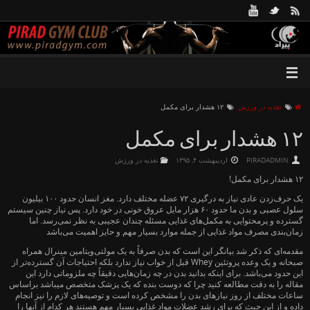
تغذیه در ورزش
۱۲ هشدار برای مکمل
۱۲ هشدار برای مکمل
PIRADADMIN
اردیبهشت ۴, ۱۳۹۵
تغذیه در ورزش
۱۲ هشدار برای مکمل!
یک حرف‌زدن عادی نیاز به درگیری ۷۲ عضله مختلف دارد. مغز انسان حدود ۱۰۰ بیلیون
سلول عصبی و بدن ما حدود ۶۰ هزار مایل عروق خونی در خود دارد. پس نیاز چنین سیستم
گسترده و پرمحتوایی به مکمل‌های غذایی مسئله چندان عجیبی به نظر نمی‌رسد. اما
زمان‌بندی مصرف مواد غذایی از جمله موارد بسیار مهم و حایز اهمیت می‌باشد
مقدمه‌ای که ذکر شد بیانگر این است که بدن صرفاً به یک مولتی‌ویتامین مینرال همراه
صبحانه و یک وعده پروتئین Whey قبل از خواب نیاز ندارد بلکه احتیاجات آن گسترده‌تر از
این حدود می‌باشد. برای اینکه بدانید بدن در چه زمان‌هایی دقیقاً چه ملزوماتی دارد این
مقاله را به دقت مطالعه کنید چرا که دوست بنده که یک پزشک متخصص میباشد براساس
ساعات مختلف از روز نیازهای بدن را مشخص کرده است و توصیه‌های لازم را نیز انجام
داده و از این حیث که برای رشد عضلات مواد غذایی بسیار مهم هستند هر کدام از آنها را