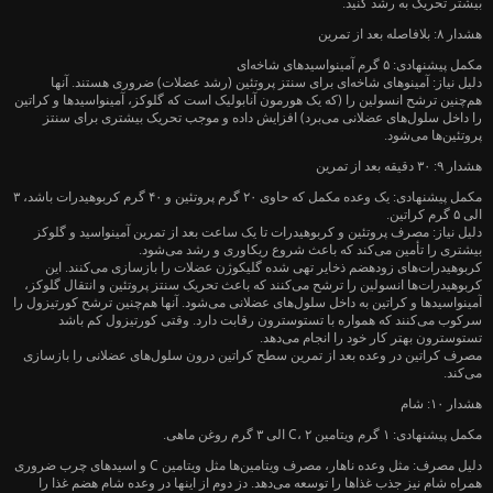
بیشتر تحریک به رشد کنید.
هشدار ۸: بلافاصله بعد از تمرین
مکمل پیشنهادی: ۵ گرم آمینواسیدهای شاخه‌ای
دلیل نیاز: آمینوهای شاخه‌ای برای سنتز پروتئین (رشد عضلات) ضروری هستند. آنها
هم‌چنین ترشح انسولین را (که یک هورمون آنابولیک است که گلوکز، آمینواسیدها و کراتین
را داخل سلول‌های عضلانی می‌برد) افزایش داده و موجب تحریک بیشتری برای سنتز
پروتئین‌ها می‌شود.
هشدار ۹: ۳۰ دقیقه بعد از تمرین
مکمل پیشنهادی: یک وعده مکمل که حاوی ۲۰ گرم پروتئین و ۴۰ گرم کربوهیدرات باشد، ۳
الی ۵ گرم کراتین.
دلیل نیاز: مصرف پروتئین و کربوهیدرات تا یک ساعت بعد از تمرین آمینواسید و گلوکز
بیشتری را تأمین می‌کند که باعث شروع ریکاوری و رشد می‌شود.
کربوهیدرات‌های زودهضم ذخایر تهی شده گلیکوژن عضلات را بازسازی می‌کنند. این
کربوهیدرات‌ها انسولین را ترشح می‌کنند که باعث تحریک سنتز پروتئین و انتقال گلوکز،
آمینواسیدها و کراتین به داخل سلول‌های عضلانی می‌شود. آنها هم‌چنین ترشح کورتیزول را
سرکوب می‌کنند که همواره با تستوسترون رقابت دارد. وقتی کورتیزول کم باشد
تستوسترون بهتر کار خود را انجام می‌دهد.
مصرف کراتین در وعده بعد از تمرین سطح کراتین درون سلول‌های عضلانی را بازسازی
می‌کند.
هشدار ۱۰: شام
مکمل پیشنهادی: ۱ گرم ویتامین C، ۲ الی ۳ گرم روغن ماهی.
دلیل مصرف: مثل وعده ناهار، مصرف ویتامین‌ها مثل ویتامین C و اسیدهای چرب ضروری
همراه شام نیز جذب غذاها را توسعه می‌دهد. دز دوم از اینها در وعده شام هضم غذا را